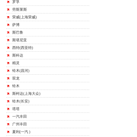
罗孚
劳斯莱斯
荣威(上海荣威)
萨博
斯巴鲁
斯堪尼亚
西特(西亚特)
斯科达
精灵
铃木(昌河)
双龙
铃木
斯柯达(上海大众)
铃木(长安)
塔塔
一汽丰田
广州丰田
夏利(一汽 )