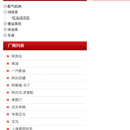
配气机构
润滑系
机油滤清器
燃油系统
传动系
车身
厂商列表
阿库拉
奥迪
一汽奥迪
阿尔宾娜
阿斯顿·马丁
阿尔法-罗蜜欧
奥斯汀
北京奔驰
华晨宝马
宝马
上海通用别克