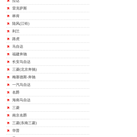
拉达
雷克萨斯
林肯
陆风(江铃)
利兰
路虎
马自达
福建奔驰
长安马自达
三菱(北京奔驰)
梅塞德斯-奔驰
一汽马自达
名爵
海南马自达
三菱
南京名爵
三菱(东南三菱)
华普