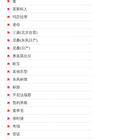
曼
莫斯科人
玛莎拉蒂
迷你
三菱(北京吉普)
尼桑(东风日产)
尼桑(日产)
奥兹莫比尔
欧宝
其他车型
东风标致
标致
平尼法瑞那
普利茅斯
庞蒂克
保时捷
奇瑞
雷诺