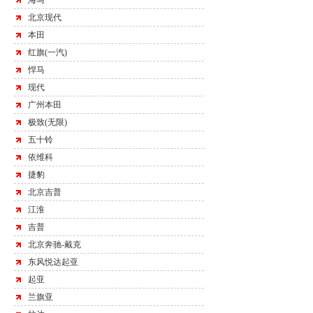
海马
北京现代
本田
红旗(一汽)
悍马
现代
广州本田
极致(无限)
五十铃
依维科
捷豹
北京吉普
江淮
吉普
北京奔驰-戴克
东风悦达起亚
起亚
兰旗亚