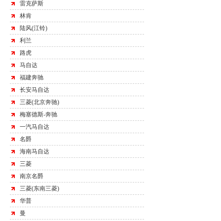
雷克萨斯
林肯
陆风(江铃)
利兰
路虎
马自达
福建奔驰
长安马自达
三菱(北京奔驰)
梅塞德斯-奔驰
一汽马自达
名爵
海南马自达
三菱
南京名爵
三菱(东南三菱)
华普
曼