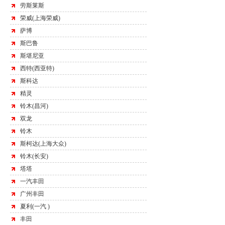
劳斯莱斯
荣威(上海荣威)
萨博
斯巴鲁
斯堪尼亚
西特(西亚特)
斯科达
精灵
铃木(昌河)
双龙
铃木
斯柯达(上海大众)
铃木(长安)
塔塔
一汽丰田
广州丰田
夏利(一汽 )
丰田