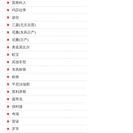
莫斯科人
玛莎拉蒂
迷你
三菱(北京吉普)
尼桑(东风日产)
尼桑(日产)
奥兹莫比尔
欧宝
其他车型
东风标致
标致
平尼法瑞那
普利茅斯
庞蒂克
保时捷
奇瑞
雷诺
罗孚