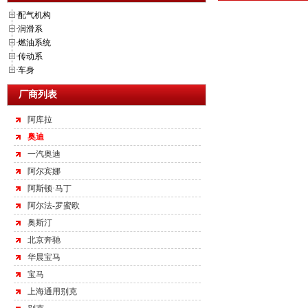
配气机构
润滑系
燃油系统
传动系
车身
厂商列表
阿库拉
奥迪
一汽奥迪
阿尔宾娜
阿斯顿·马丁
阿尔法-罗蜜欧
奥斯汀
北京奔驰
华晨宝马
宝马
上海通用别克