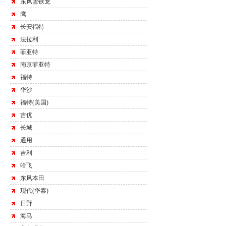
东风雪铁龙
鹰
长安福特
法拉利
菲亚特
南京菲亚特
福特
华沙
福特(美国)
吉优
长城
通用
吉利
哈飞
东风本田
现代(华泰)
日野
海马