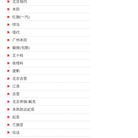
北京现代
本田
红旗(一汽)
悍马
现代
广州本田
极致(无限)
五十铃
依维科
捷豹
北京吉普
江淮
吉普
北京奔驰-戴克
东风悦达起亚
起亚
兰旗亚
拉达