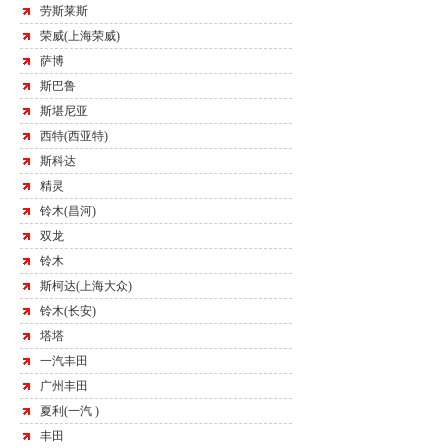
劳斯莱斯
荣威(上海荣威)
萨博
斯巴鲁
斯堪尼亚
西特(西亚特)
斯科达
精灵
铃木(昌河)
双龙
铃木
斯柯达(上海大众)
铃木(长安)
塔塔
一汽丰田
广州丰田
夏利(一汽 )
丰田