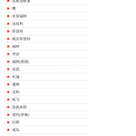
东风雪铁龙
鹰
长安福特
法拉利
菲亚特
南京菲亚特
福特
华沙
福特(美国)
吉优
长城
通用
吉利
哈飞
东风本田
现代(华泰)
日野
海马