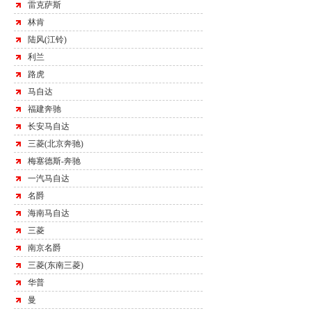
雷克萨斯
林肯
陆风(江铃)
利兰
路虎
马自达
福建奔驰
长安马自达
三菱(北京奔驰)
梅塞德斯-奔驰
一汽马自达
名爵
海南马自达
三菱
南京名爵
三菱(东南三菱)
华普
曼