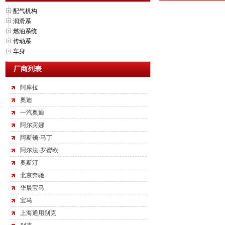
配气机构
润滑系
燃油系统
传动系
车身
厂商列表
阿库拉
奥迪
一汽奥迪
阿尔宾娜
阿斯顿·马丁
阿尔法-罗蜜欧
奥斯汀
北京奔驰
华晨宝马
宝马
上海通用别克