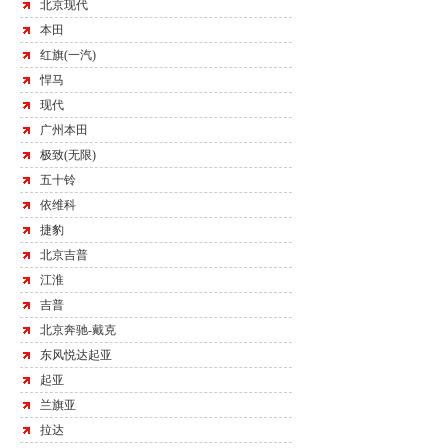
北京现代
本田
红旗(一汽)
悍马
现代
广州本田
极致(无限)
五十铃
依维科
捷豹
北京吉普
江淮
吉普
北京奔驰-戴克
东风悦达起亚
起亚
兰旗亚
拉达