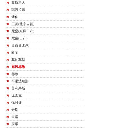
莫斯科人
玛莎拉蒂
迷你
三菱(北京吉普)
尼桑(东风日产)
尼桑(日产)
奥兹莫比尔
欧宝
其他车型
东风标致
标致
平尼法瑞那
普利茅斯
庞蒂克
保时捷
奇瑞
雷诺
罗孚